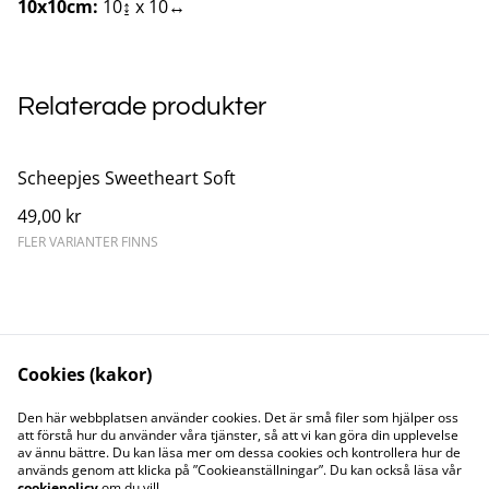
10x10cm:
10↨ x 10↔
Relaterade produkter
Scheepjes Sweetheart Soft
49,00 kr
FLER VARIANTER FINNS
Cookies (kakor)
Kontakta oss
Juridisk information
Den här webbplatsen använder cookies. Det är små filer som hjälper oss
att förstå hur du använder våra tjänster, så att vi kan göra din upplevelse
Integritetspolicy
Cookiepolicy
av ännu bättre. Du kan läsa mer om dessa cookies och kontrollera hur de
Söt och Flitig HB
används genom att klicka på ”Cookieanställningar”. Du kan också läsa vår
Org.nr. 969773-7535
cookiepolicy
om du vill.