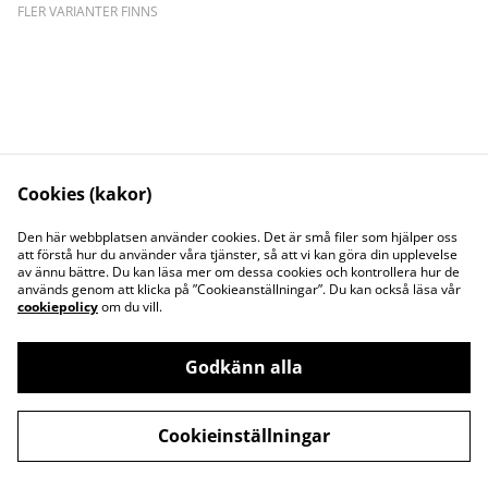
FLER VARIANTER FINNS
Cookies (kakor)
Kontakta oss
Juridisk information
Den här webbplatsen använder cookies. Det är små filer som hjälper oss
att förstå hur du använder våra tjänster, så att vi kan göra din upplevelse
Integritetspolicy
Cookiepolicy
av ännu bättre. Du kan läsa mer om dessa cookies och kontrollera hur de
Söt och Flitig HB
används genom att klicka på ”Cookieanställningar”. Du kan också läsa vår
Org.nr. 969773-7535
cookiepolicy
om du vill.
Godkänn alla
©
2026
Garnwebb (Söt och Flitig HB)
Cookieinställningar
powered by