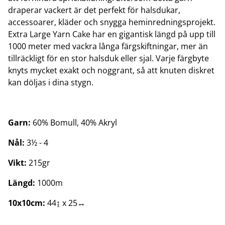
draperar vackert är det perfekt för halsdukar,
accessoarer, kläder och snygga heminredningsprojekt.
Extra Large Yarn Cake har en gigantisk längd på upp till
1000 meter med vackra långa färgskiftningar, mer än
tillräckligt för en stor halsduk eller sjal. Varje färgbyte
knyts mycket exakt och noggrant, så att knuten diskret
kan döljas i dina stygn.
Garn:
60% Bomull, 40% Akryl
Nål:
3½ - 4
Vikt:
215gr
Längd:
1000m
10x10cm:
44↨ x 25↔