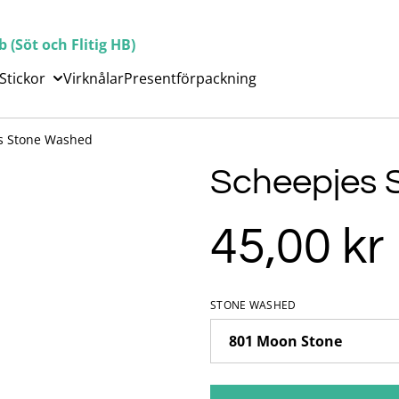
(Söt och Flitig HB)
Stickor
Virknålar
Presentförpackning
s Stone Washed
Scheepjes 
45,00 kr
STONE WASHED