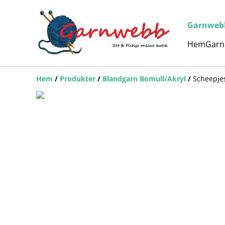
Garnwebb 
Hem
Garn
Hem
/
Produkter
/
Blandgarn Bomull/Akryl
/
Scheepje