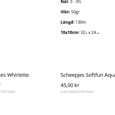
Nål:
3 - 3½
Vikt:
50gr
Längd:
130m
10x10cm:
32↨ x 24↔
es Whirlette
Scheepjes Softfun Aqu
r
45,00 kr
NTER FINNS
FLER VARIANTER FINNS