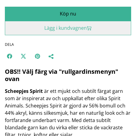
Köp nu
Lägg i kundvagnen
DELA
OBS!! Välj färg via "rullgardinsmenyn"
ovan
Scheepjes Spirit
är ett mjukt och subtilt färgat garn
som är inspirerat av och uppkallat efter olika Spirit
Animals. Scheepjes Spirit är gjord av 56% bomull och
44% akryl, känns silkesmjuk, har en naturlig look och är
fortfarande underbart varm. Med detta subtilt
blandade garn kan du virka eller sticka de vackraste
filtar, tröjor, koftor eller sjalar.