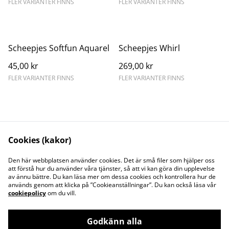
FLER VARIANTER FINNS
FLER VARIANTER FINNS
Scheepjes Softfun Aquarel
Scheepjes Whirl
45,00 kr
269,00 kr
FLER VARIANTER FINNS
FLER VARIANTER FINNS
Cookies (kakor)
Kontakta oss
Juridisk information
Den här webbplatsen använder cookies. Det är små filer som hjälper oss
att förstå hur du använder våra tjänster, så att vi kan göra din upplevelse
Integritetspolicy
Cookiepolicy
av ännu bättre. Du kan läsa mer om dessa cookies och kontrollera hur de
Söt och Flitig HB
används genom att klicka på ”Cookieanställningar”. Du kan också läsa vår
Org.nr. 969773-7535
cookiepolicy
om du vill.
Godkänn alla