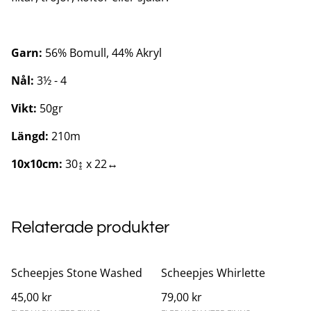
Garn:
56% Bomull, 44% Akryl
Nål:
3½ - 4
Vikt:
50gr
Längd:
210m
10x10cm:
30↨ x 22↔
Relaterade produkter
Scheepjes Stone Washed
Scheepjes Whirlette
45,00 kr
79,00 kr