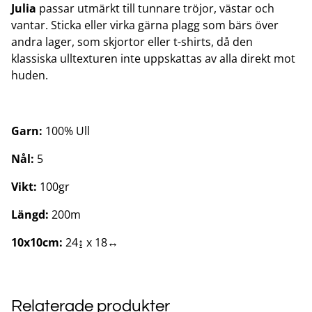
Julia
passar utmärkt till tunnare tröjor, västar och
vantar. Sticka eller virka gärna plagg som bärs över
andra lager, som skjortor eller t-shirts, då den
klassiska ulltexturen inte uppskattas av alla direkt mot
huden.
Garn:
100% Ull
Nål:
5
Vikt:
100gr
Längd:
200m
10x10cm:
24↨ x 18↔
Relaterade produkter