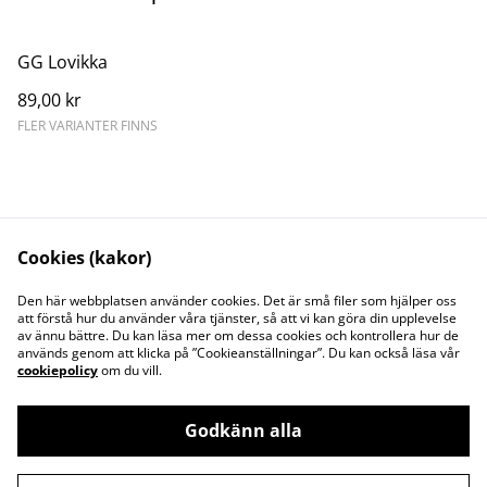
GG Lovikka
89,00 kr
FLER VARIANTER FINNS
Cookies (kakor)
Kontakta oss
Juridisk information
Den här webbplatsen använder cookies. Det är små filer som hjälper oss
att förstå hur du använder våra tjänster, så att vi kan göra din upplevelse
Integritetspolicy
Cookiepolicy
av ännu bättre. Du kan läsa mer om dessa cookies och kontrollera hur de
Söt och Flitig HB
används genom att klicka på ”Cookieanställningar”. Du kan också läsa vår
Org.nr. 969773-7535
cookiepolicy
om du vill.
Godkänn alla
©
2026
Garnwebb (Söt och Flitig HB)