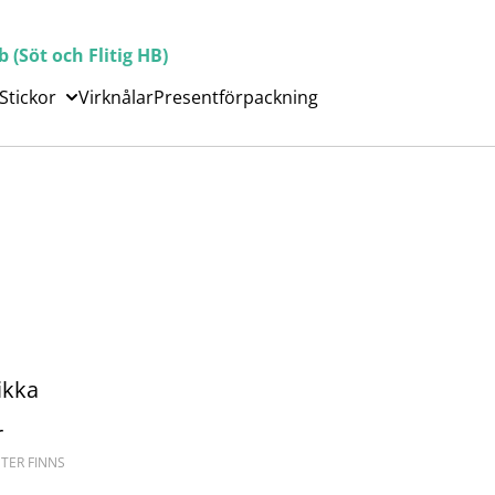
(Söt och Flitig HB)
Stickor
Virknålar
Presentförpackning
ikka
r
NTER FINNS