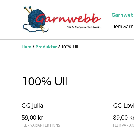
Garnwebb 
Hem
Garn
Hem
/
Produkter
/
100% Ull
100% Ull
GG Julia
GG Lov
59,00 kr
89,00 k
FLER VARIANTER FINNS
FLER VARIA