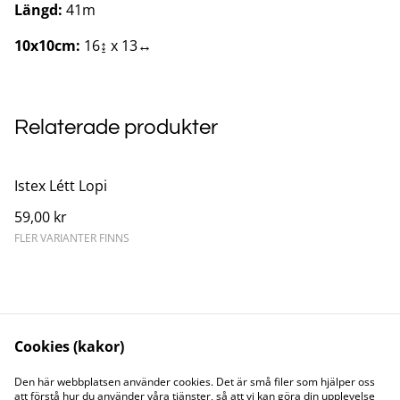
Längd:
41m
10x10cm:
16↨ x 13↔
Relaterade produkter
Istex Létt Lopi
59,00 kr
FLER VARIANTER FINNS
Cookies (kakor)
Kontakta oss
Juridisk information
Den här webbplatsen använder cookies. Det är små filer som hjälper oss
att förstå hur du använder våra tjänster, så att vi kan göra din upplevelse