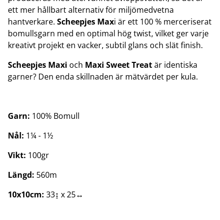
ett mer hållbart alternativ för miljömedvetna
hantverkare.
Scheepjes Max
i är ett 100 % merceriserat
bomullsgarn med en optimal hög twist, vilket ger varje
kreativt projekt en vacker, subtil glans och slät finish.
Scheepjes Maxi
och
Maxi Sweet Treat
är identiska
garner? Den enda skillnaden är mätvärdet per kula.
Garn:
100% Bomull
Nål:
1¼ - 1½
Vikt:
100gr
Längd:
560m
10x10cm:
33↨ x 25↔