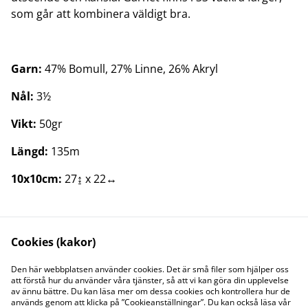
som går att kombinera väldigt bra.
Garn:
47% Bomull, 27% Linne, 26% Akryl
Nål:
3½
Vikt:
50gr
Längd:
135m
10x10cm:
27↨ x 22↔
Cookies (kakor)
Kontakta oss
Juridisk information
Den här webbplatsen använder cookies. Det är små filer som hjälper oss
att förstå hur du använder våra tjänster, så att vi kan göra din upplevelse
Integritetspolicy
Cookiepolicy
av ännu bättre. Du kan läsa mer om dessa cookies och kontrollera hur de
Söt och Flitig HB
används genom att klicka på ”Cookieanställningar”. Du kan också läsa vår