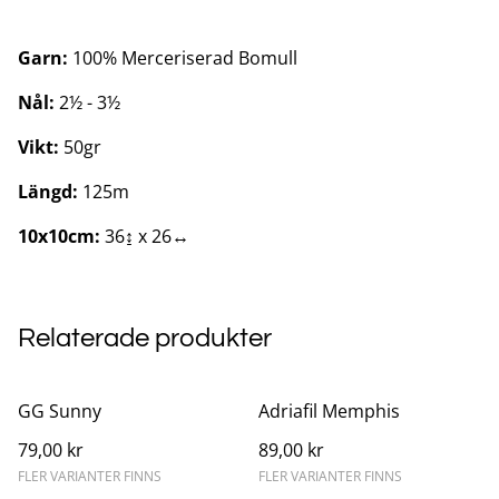
Garn:
100% Merceriserad Bomull
Nål:
2½ - 3½
Vikt:
50gr
Längd:
125m
10x10cm:
36↨ x 26↔
Relaterade produkter
GG Sunny
Adriafil Memphis
79,00 kr
89,00 kr
FLER VARIANTER FINNS
FLER VARIANTER FINNS