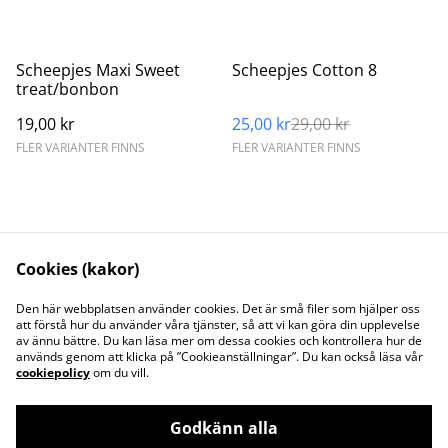
%
Scheepjes Maxi Sweet
Scheepjes Cotton 8
treat/bonbon
19,00 kr
25,00 kr
29,00 kr
FLER VARIANTER FINNS
FLER VARIANTER FINNS
Cookies (kakor)
Kontakta oss
Juridisk information
Den här webbplatsen använder cookies. Det är små filer som hjälper oss
att förstå hur du använder våra tjänster, så att vi kan göra din upplevelse
Integritetspolicy
Cookiepolicy
av ännu bättre. Du kan läsa mer om dessa cookies och kontrollera hur de
Söt och Flitig HB
används genom att klicka på ”Cookieanställningar”. Du kan också läsa vår
Org.nr. 969773-7535
cookiepolicy
om du vill.
Godkänn alla