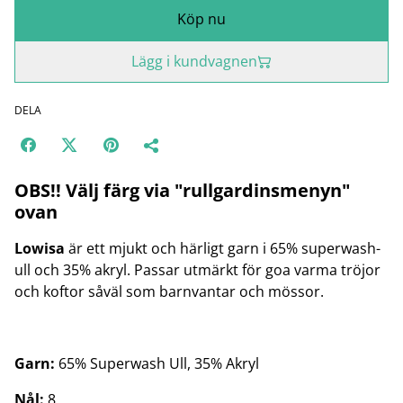
Köp nu
Lägg i kundvagnen
DELA
OBS!! Välj färg via "rullgardinsmenyn"
ovan
Lowisa
är ett mjukt och härligt garn i 65% superwash-
ull och 35% akryl. Passar utmärkt för goa varma tröjor
och koftor såväl som barnvantar och mössor.
Garn:
65% Superwash Ull, 35% Akryl
Nål:
8