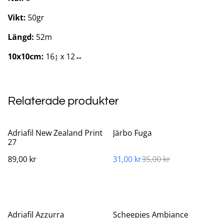
Vikt:
50gr
Längd:
52m
10x10cm:
16↨ x 12↔
Relaterade produkter
%
Adriafil New Zealand Print
Järbo Fuga
27
89,00 kr
31,00 kr
35,00 kr
Adriafil Azzurra
Scheepjes Ambiance