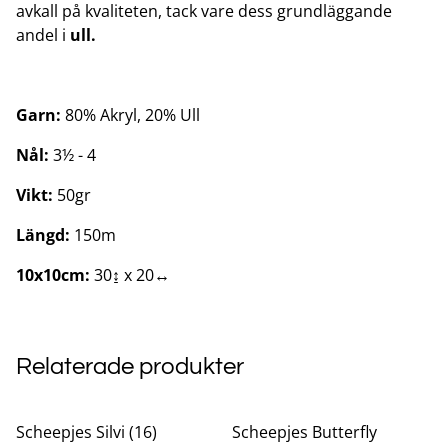
avkall på kvaliteten, tack vare dess grundläggande
andel i
ull.
Garn:
80% Akryl, 20% Ull
Nål:
3½ - 4
Vikt:
50gr
Längd:
150m
10x10cm:
30↨ x 20↔
Relaterade produkter
Scheepjes Silvi (16)
Scheepjes Butterfly