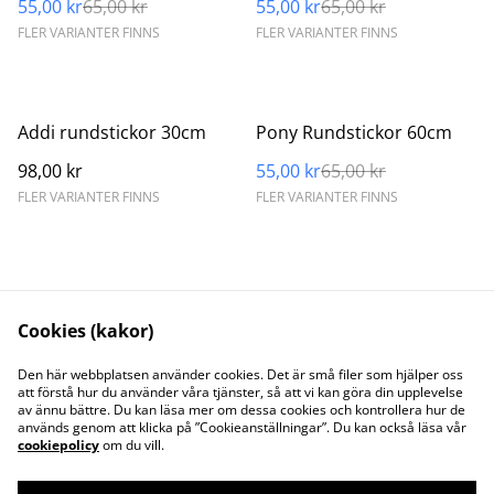
55,00 kr
65,00 kr
55,00 kr
65,00 kr
FLER VARIANTER FINNS
FLER VARIANTER FINNS
%
Addi rundstickor 30cm
Pony Rundstickor 60cm
98,00 kr
55,00 kr
65,00 kr
FLER VARIANTER FINNS
FLER VARIANTER FINNS
Cookies (kakor)
Kontakta oss
Juridisk information
Den här webbplatsen använder cookies. Det är små filer som hjälper oss
att förstå hur du använder våra tjänster, så att vi kan göra din upplevelse
Integritetspolicy
Cookiepolicy
av ännu bättre. Du kan läsa mer om dessa cookies och kontrollera hur de
Söt och Flitig HB
används genom att klicka på ”Cookieanställningar”. Du kan också läsa vår
Org.nr. 969773-7535
cookiepolicy
om du vill.