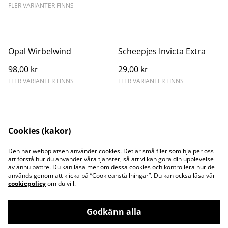
FLER VARIANTER FINNS
Opal Wirbelwind
Scheepjes Invicta Extra
98,00 kr
29,00 kr
FLER VARIANTER FINNS
FLER VARIANTER FINNS
Cookies (kakor)
Kontakta oss
Juridisk information
Den här webbplatsen använder cookies. Det är små filer som hjälper oss
att förstå hur du använder våra tjänster, så att vi kan göra din upplevelse
Integritetspolicy
Cookiepolicy
av ännu bättre. Du kan läsa mer om dessa cookies och kontrollera hur de
Söt och Flitig HB
används genom att klicka på ”Cookieanställningar”. Du kan också läsa vår
Org.nr. 969773-7535
cookiepolicy
om du vill.
Godkänn alla
©
2026
Garnwebb (Söt och Flitig HB)