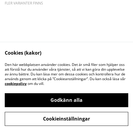
FLER VARIANTER FINNS
Cookies (kakor)
Kontakta oss
Juridisk information
Den här webbplatsen använder cookies. Det är små filer som hjälper oss
att förstå hur du använder våra tjänster, så att vi kan göra din upplevelse
Integritetspolicy
Cookiepolicy
av ännu bättre. Du kan läsa mer om dessa cookies och kontrollera hur de
Söt och Flitig HB
används genom att klicka på ”Cookieanställningar”. Du kan också läsa vår
Org.nr. 969773-7535
cookiepolicy
om du vill.
Godkänn alla
©
2026
Garnwebb (Söt och Flitig HB)
Cookieinställningar
powered by