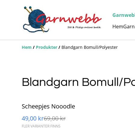
Garnwebb 
Hem
Garn
Hem
/
Produkter
/
Blandgarn Bomull/Polyester
Blandgarn Bomull/Po
%
Scheepjes Nooodle
49,00 kr
69,00 kr
FLER VARIANTER FINNS